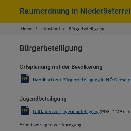
Raumordnung in Niederösterre
Sie
Home
Infostand
Bürgerbeteiligung
befinden
sich
hier:
Bürgerbeteiligung
Ortsplanung mit der Bevölkerung
Handbuch zur Bürgerbeteiligung in NÖ Gemei
Jugendbeteiligung
Leitfaden zur Jugendbeteiligung
(PDF, 7 MB) - 
Arbeitsvorlagen zur Anregung: