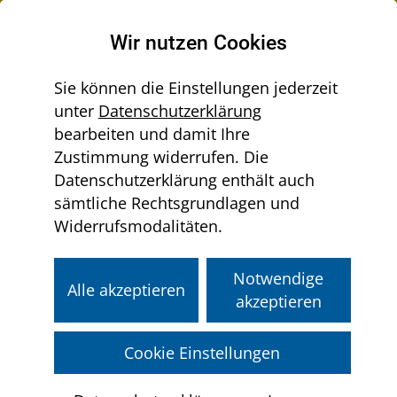
Raumordnung in Niederösterreich
Wir nutzen Cookies
Sie können die Einstellungen jederzeit
unter
Datenschutzerklärung
Menü
bearbeiten und damit Ihre
Sie
aus-/einklappen
Home
Regionen
Grüner Ring
Zustimmung widerrufen. Die
befinden
Regionale Leitprojekte
Datenschutzerklärung enthält auch
sich
sämtliche Rechtsgrundlagen und
hier:
Widerrufsmodalitäten.
Regionale Leitprojekte
Notwendige
Alle akzeptieren
akzeptieren
Beispielsweise steht das Projekt „
LENA
“
für „Unseren Lebensraum gemeinsam
Cookie Einstellungen
nachhaltig gestalten“. Es wird derzeit in
der Region Römerland Carnuntum