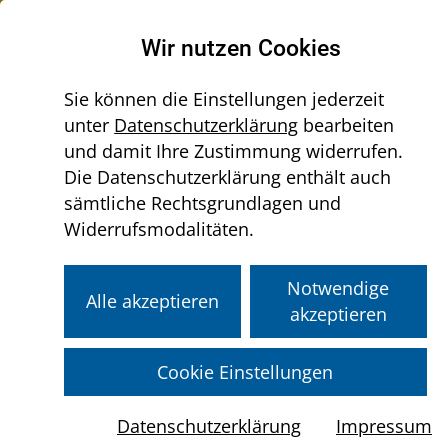
Raumordnung in Niederösterreich
Wir nutzen Cookies
Sie können die Einstellungen jederzeit
unter
Datenschutzerklärung
bearbeiten
Menü
und damit Ihre Zustimmung widerrufen.
Sie
aus-/einklappen
Home
Gemeinden
Örtliche Raumordnung
Die Datenschutzerklärung enthält auch
befinden
Einleitung
sämtliche Rechtsgrundlagen und
sich
Widerrufsmodalitäten.
hier:
Örtliche Raumordnung
Notwendige
Alle akzeptieren
Aufgabe der Gemeinden ist
akzeptieren
die
vorausschauende Gestaltung des
Gemeindegebiets im Wandel der
Cookie Einstellungen
Anforderungen und Entwicklungen
.
Die damit verbundenen
Datenschutzerklärung
Impressum
unterschiedlichen Ansprüche und