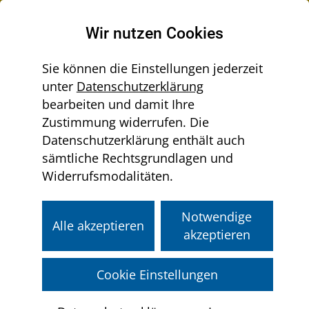
Raumordnung in Niederösterreich
Wir nutzen Cookies
Sie können die Einstellungen jederzeit
unter
Datenschutzerklärung
Menü
bearbeiten und damit Ihre
Sie
aus-/einklappen
Home
Gemeinden
Örtliche Raumordnung
Zustimmung widerrufen. Die
befinden
Verfahrensrelevante Dokumente
Datenschutzerklärung enthält auch
sich
sämtliche Rechtsgrundlagen und
hier:
Widerrufsmodalitäten.
Verfahrensrelevante
Dokumente
Notwendige
Alle akzeptieren
akzeptieren
Liste der Planungskonsultationen
Cookie Einstellungen
Diverse Checklisten