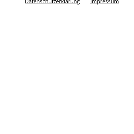
Datenschutzerklärung
Impressum
Beschleunigte Verfahren gemäß § 25a
(in Überarbeitung)
Einleitung
Verfahrensrelevante Dokumente
Liste der Planungskonsultationen
Diverse Checklisten
5. und 6. Novelle zum NÖ
Raumordnungsgesetz 2014
Raumordnungsprogramm
Planungstools