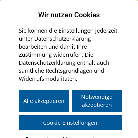
Raumordnung in Niederösterreich
Wir nutzen Cookies
Sie können die Einstellungen jederzeit
unter
Datenschutzerklärung
Menü
bearbeiten und damit Ihre
Sie
aus-/einklappen
Home
Regionen
Zustimmung widerrufen. Die
befinden
Datenschutzerklärung enthält auch
sich
sämtliche Rechtsgrundlagen und
hier:
Regionen
Widerrufsmodalitäten.
Regionen sind vielfältig in Struktur,
Größe und Maßstab. Verbindende
Notwendige
Alle akzeptieren
Elemente einer Region können
akzeptieren
geographischer oder naturräumlicher
Art sein, gemeinsame
Cookie Einstellungen
Herausforderungen oder Ziele. In
Niederösterreich existieren eine Vielzahl