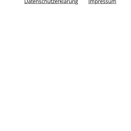
Datenschutzerklärung
Impressum
indirekt aus der Benutzung dieser
Website entstehen, ist ausgeschlossen.
Haftungsausschluss
Externe Links
Urheberrechte
Offenlegung laut $25 Mediengesetz
Infostand
Informationsmaterialien zum Download.