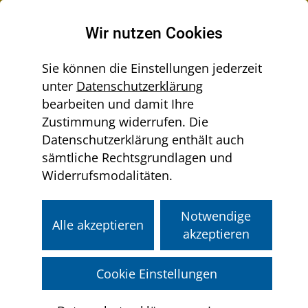
Raumordnung in Niederösterreich
Wir nutzen Cookies
Sie können die Einstellungen jederzeit
unter
Datenschutzerklärung
Menü
bearbeiten und damit Ihre
Sie
aus-/einklappen
Home
Allgemeines & Service
Impressum
Zustimmung widerrufen. Die
befinden
Haftungsausschluss
Datenschutzerklärung enthält auch
sich
sämtliche Rechtsgrundlagen und
hier:
Widerrufsmodalitäten.
Haftungsausschluss
Wir übernehmen weder Gewähr für
Notwendige
Alle akzeptieren
ständige Verfügbarkeit, noch für
akzeptieren
Vollständigkeit und Funktionalität
der veröffentlichten Beiträge,
Cookie Einstellungen
Dienstleistungen und Services. Jegliche
Haftung für Schäden, die direkt oder