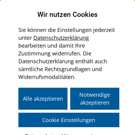
Raumordnung in Niederösterreich
Wir nutzen Cookies
Sie können die Einstellungen jederzeit
unter
Datenschutzerklärung
Menü
bearbeiten und damit Ihre
Sie
aus-/einklappen
Home
Regionen
Kleinregionen
Zustimmung widerrufen. Die
befinden
Allgemeine Informationen
Datenschutzerklärung enthält auch
sich
sämtliche Rechtsgrundlagen und
hier:
Widerrufsmodalitäten.
Kleinregionen
Die interkommunale Zusammenarbeit
Notwendige
Alle akzeptieren
basiert in Niederösterreich auf dem
akzeptieren
Prinzip der Freiwilligkeit
.
Das Entwickeln einer
gemeinsamen
Cookie Einstellungen
Vision
, die
Erarbeitung von Projekten
und räumlichen Planungsvorhaben
,