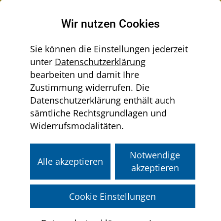
Raumordnung in Niederösterreich
Wir nutzen Cookies
Sie können die Einstellungen jederzeit
unter
Datenschutzerklärung
Menü
bearbeiten und damit Ihre
Sie
aus-/einklappen
Home
Land
Überörtliche Raumordnung
Zustimmung widerrufen. Die
befinden
Konzepte, Prozesse, Grundlagen
Datenschutzerklärung enthält auch
sich
Strategien zur räumlichen Entwicklung in der
sämtliche Rechtsgrundlagen und
hier:
Ostregion - SRO
Widerrufsmodalitäten.
SRO IV - WEST
Notwendige
Alle akzeptieren
SRO IV - WEST
akzeptieren
Die vierte Region umfasst schließlich die
Cookie Einstellungen
Regionen südlich der Donau - vom Raum
St. Pölten bis an die Grenze zu