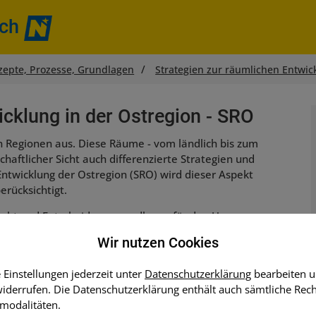
ich
zepte, Prozesse, Grundlagen
Strategien zur räumlichen Entwic
icklung in der Ostregion - SRO
en Regionen aus. Diese Räume - vom ländlich bis zum
haftlicher Sicht auch differenzierte Strategien und
Entwicklung der Ostregion (SRO) wird dieser Aspekt
erücksichtigt.
sucht und Entscheidungsgrundlagen für den Umgang
besondere in den Bereichen Siedlungs- und
Wir nutzen Cookies
 Einstellungen jederzeit unter
Datenschutzerklärung
bearbeiten u
t auf insgesamt
vier Teilregionen
ausgeweitet:
derrufen. Die Datenschutzerklärung enthält auch sämtliche Rec
modalitäten.