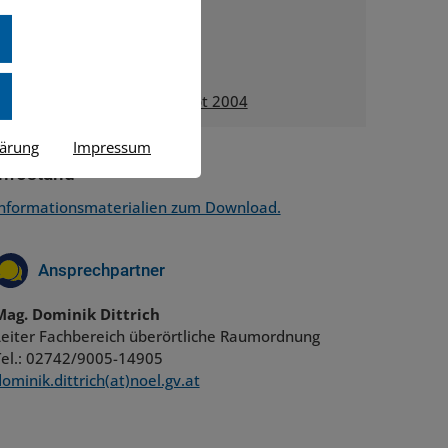
SRO II - peripher SÜD
SRO III - peripher NORD
SRO IV - WEST
Landesentwicklungskonzept 2004
lärung
Impressum
Infostand
Informationsmaterialien zum Download.
Ansprechpartner
Mag. Dominik Dittrich
Leiter Fachbereich überörtliche Raumordnung
Tel.: 02742/9005-14905
ominik.dittrich(at)noel.gv.at