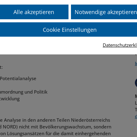
Alle akzeptieren
Notwendige akzeptieren
Cookie Einstellungen
Datenschutzerk
nhand von Wanderungsbilanz, Erreichbarkeiten,
t:
 Potentialanalyse
umordnung und Politik
twicklung
d
ie Analyse in den anderen Teilen Niederösterreichs
nd NORD) nicht mit Bevölkerungswachstum, sondern
von Lösungsansätzen für die damit einhergehenden