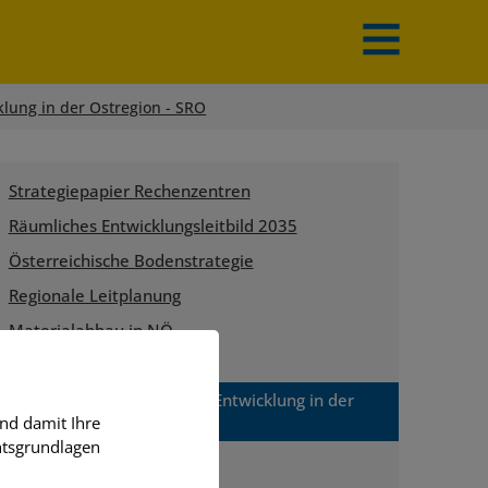
Menü
aus-/einklap
klung in der Ostregion - SRO
Strategiepapier Rechenzentren
Räumliches Entwicklungsleitbild 2035
Österreichische Bodenstrategie
Regionale Leitplanung
Materialabbau in NÖ
Datengrundlagen
Strategien zur räumlichen Entwicklung in der
nd damit Ihre
Ostregion - SRO
htsgrundlagen
SRO I - Stadtregion+