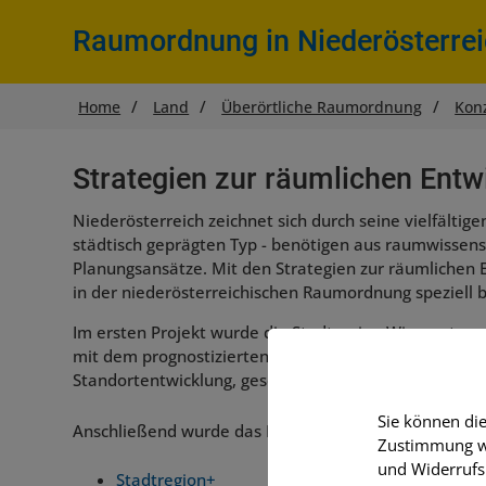
Raumordnung in Niederösterre
Sie
Home
Land
Überörtliche Raumordnung
Kon
befinden
sich
hier:
Strategien zur räumlichen Entw
Niederösterreich zeichnet sich durch seine vielfältig
städtisch geprägten Typ - benötigen aus raumwissensc
Planungsansätze. Mit den Strategien zur räumlichen 
in der niederösterreichischen Raumordnung speziell b
Im ersten Projekt wurde die Stadtregion Wien unter
mit dem prognostizierten Bevölkerungswachstum, ins
Standortentwicklung, geschaffen.
Sie können die
Anschließend wurde das Projekt niederösterreichwei
Zustimmung wi
und Widerrufs
Stadtregion+