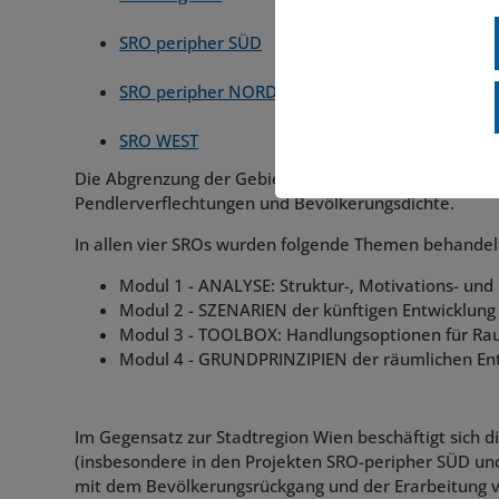
SRO peripher SÜD
SRO peripher NORD
SRO WEST
Die Abgrenzung der Gebiete erfolgt unter anderem a
Pendlerverflechtungen und Bevölkerungsdichte.
In allen vier SROs wurden folgende Themen behandel
Modul 1 - ANALYSE: Struktur-, Motivations- und
Modul 2 - SZENARIEN der künftigen Entwicklung
Modul 3 - TOOLBOX: Handlungsoptionen für Ra
Modul 4 - GRUNDPRINZIPIEN der räumlichen En
Im Gegensatz zur Stadtregion Wien beschäftigt sich d
(insbesondere in den Projekten SRO-peripher SÜD u
mit dem Bevölkerungsrückgang und der Erarbeitung 