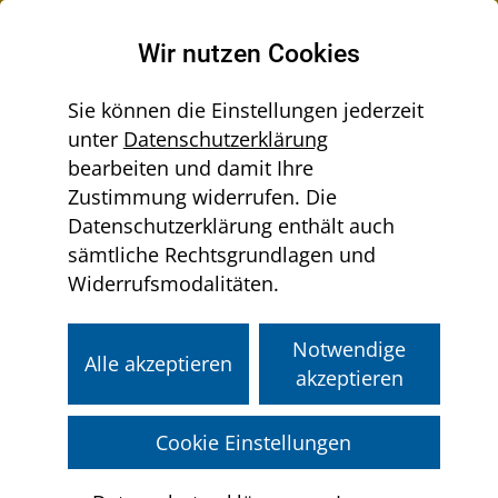
Raumordnung in Niederösterreich
Wir nutzen Cookies
Sie können die Einstellungen jederzeit
unter
Datenschutzerklärung
Menü
bearbeiten und damit Ihre
Sie
aus-/einklappen
Home
Infostand
Örtliche Raumordnung
Zustimmung widerrufen. Die
befinden
Leitfaden zur Widmung Grünland-
Datenschutzerklärung enthält auch
sich
Photovoltaikanlagen
sämtliche Rechtsgrundlagen und
hier:
Widerrufsmodalitäten.
Leitfaden zur Widmung
Notwendige
Grünland-
Alle akzeptieren
akzeptieren
Photovoltaikanlagen
Cookie Einstellungen