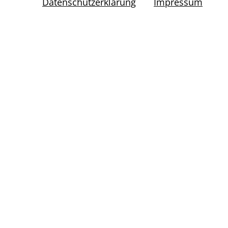
Datenschutzerklärung
Impressum
Leitfaden zur Ausweisung im
Flächenwidmungsplan
(2 MB)
Leitfaden zur Bearbeitung von
Ökologiekonzepten für
Photovoltaikanlagen
Leitfaden zur Widmung Grünland-
Photovoltaikanlagen
Leitfaden zur Erstellung eines Örtlichen
Entwicklungskonzepts
Leitfaden zum Freiraum-
Kennwertemodell
Leitfaden zu Lärm im Wohnbauland