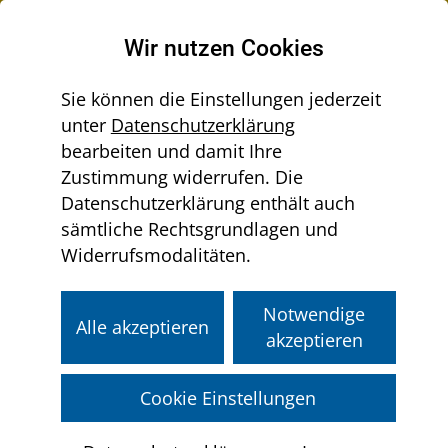
Raumordnung in Niederösterreich
Wir nutzen Cookies
Sie können die Einstellungen jederzeit
unter
Datenschutzerklärung
Menü
bearbeiten und damit Ihre
Sie
aus-/einklappen
Home
Gemeinden
Örtliche Raumordnung
Zustimmung widerrufen. Die
befinden
Verfahrensrelevante Dokumente
Datenschutzerklärung enthält auch
sich
5. und 6. Novelle zum NÖ Raumordnungsgesetz
sämtliche Rechtsgrundlagen und
hier:
2014
Widerrufsmodalitäten.
5. und 6. Novelle zum
Notwendige
Alle akzeptieren
akzeptieren
NÖ
Raumordnungsgesetz
Cookie Einstellungen
2014