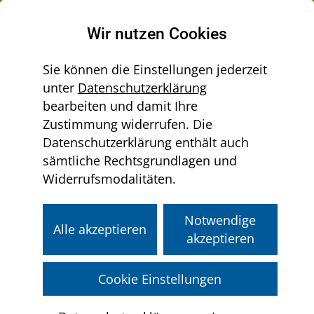
Raumordnung in Niederösterreich
Wir nutzen Cookies
Sie können die Einstellungen jederzeit
unter
Datenschutzerklärung
Menü
bearbeiten und damit Ihre
Sie
aus-/einklappen
Home
Zustimmung widerrufen. Die
befinden
Datenschutzerklärung enthält auch
sich
sämtliche Rechtsgrundlagen und
hier:
Liebe Besucherinnen und
Widerrufsmodalitäten.
Besucher dieser Website,
Notwendige
ich heiße Sie herzlich auf der Plattform
Alle akzeptieren
akzeptieren
Raumordnung in Niederösterreich
willkommen. Als für Raumplanung und
Cookie Einstellungen
Raumordnung zuständiges Mitglied der
Landesregierung freut es mich