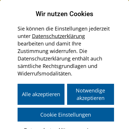
Raumordnung in Niederösterreich
Wir nutzen Cookies
Sie können die Einstellungen jederzeit
unter
Datenschutzerklärung
Menü
bearbeiten und damit Ihre
Sie
aus-/einklappen
Home
Raumordnungsrecht
Zustimmung widerrufen. Die
befinden
Strategische Umweltprüfung (SUP)
Datenschutzerklärung enthält auch
sich
sämtliche Rechtsgrundlagen und
hier:
Widerrufsmodalitäten.
Strategische
Umweltprüfung (SUP)
Notwendige
Alle akzeptieren
akzeptieren
Was ist die Strategische
Umweltprüfung?
Cookie Einstellungen
Wann ist eine SUP erforderlich?
Wer führt die SUP durch?